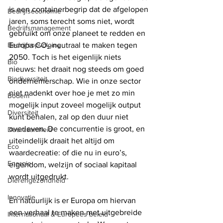
is een containerbegrip dat de afgelopen 
Bedrijfseconomie
jaren, soms terecht soms niet, wordt 
Bedrijfsmanagement
gebruikt om onze planeet te redden en 
Bedrijfsopvolging
Europa CO₂-neutraal te maken tegen 
2050. Toch is het eigenlijk niets 
Bio
nieuws: het draait nog steeds om goed 
Biodiversiteit
ondernemerschap. Wie in onze sector 
niet nadenkt over hoe je met zo min 
Bodem
mogelijk input zoveel mogelijk output 
Diversiteit
kunt behalen, zal op den duur niet 
overleven. De concurrentie is groot, en 
Duurzaamheid
uiteindelijk draait het altijd om 
Eco
waardecreatie: of die nu in euro’s, 
Energie
eigendom, welzijn of sociaal kapitaal 
wordt uitgedrukt. 
Dierengezondheid
Innovatie
En natuurlijk is er Europa om hiervan 
een verhaal te maken met uitgebreide 
Internationaal & Europees beleid