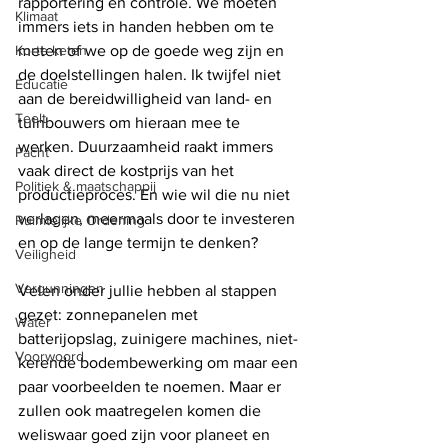
rapportering en controle. We moeten 
Klimaat
immers iets in handen hebben om te 
Korte keten
meten of we op de goede weg zijn en 
de doelstellingen halen. Ik twijfel niet 
Educatie
aan de bereidwilligheid van land- en 
Teelt
tuinbouwers om hieraan mee te 
werken. Duurzaamheid raakt immers 
Pacht
vaak direct de kostprijs van het 
Politiek & maatschappij
productieproces. En wie wil die nu niet 
verlagen, meermaals door te investeren 
Ruimtelijke Ordening
en op de lange termijn te denken? 
Veiligheid
Vergunningen
Velen onder jullie hebben al stappen 
gezet: zonnepanelen met 
Water
batterijopslag, zuinigere machines, niet-
Voorwoord
kerende bodembewerking om maar een 
paar voorbeelden te noemen. Maar er 
zullen ook maatregelen komen die 
weliswaar goed zijn voor planeet en 