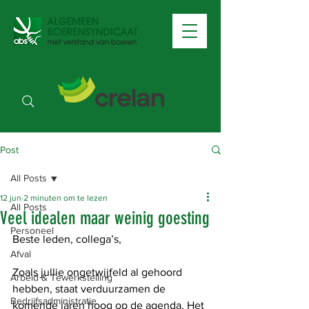
Post
All Posts
12 jun
2 minuten om te lezen
All Posts
Veel idealen maar weinig goesting
Personeel
Beste leden, collega’s, 
Afval
Zoals jullie ongetwijfeld al gehoord 
Arbeid & Tewerkstelling
hebben, staat verduurzamen de 
Bedrijfsadministratie
komende jaren hoog op de agenda. Het 