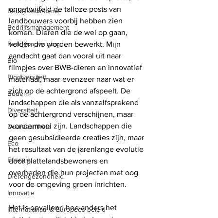
ongetwijfeld de talloze posts van 
Bedrijfseconomie
landbouwers voorbij hebben zien 
Bedrijfsmanagement
komen. Dieren die de wei op gaan, 
Bedrijfsopvolging
velden die worden bewerkt. Mijn 
aandacht gaat dan vooral uit naar 
Bio
filmpjes over BWB-dieren en innovatief 
Biodiversiteit
materiaal, maar evenzeer naar wat er 
zich op de achtergrond afspeelt. De 
Bodem
landschappen die als vanzelfsprekend 
Diversiteit
op de achtergrond verschijnen, maar 
wondermooi zijn. Landschappen die 
Duurzaamheid
geen gesubsidieerde creaties zijn, maar 
Eco
het resultaat van de jarenlange evolutie 
Energie
door plattelandsbewoners en 
overheden die hun projecten met oog 
Dierengezondheid
voor de omgeving groen inrichten. 
Innovatie
Het is opvallend hoe anders het 
Internationaal & Europees beleid