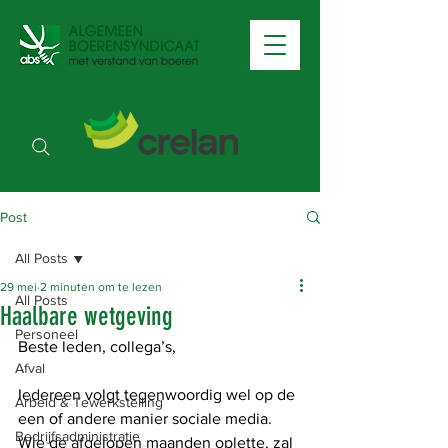
Post
All Posts
29 mei
2 minuten om te lezen
All Posts
Haalbare wetgeving
Personeel
Beste leden, collega’s, 
Afval
Iedereen volgt tegenwoordig wel op de 
Arbeid & Tewerkstelling
een of andere manier sociale media. 
Bedrijfsadministratie
Wie de afgelopen maanden oplette, zal 