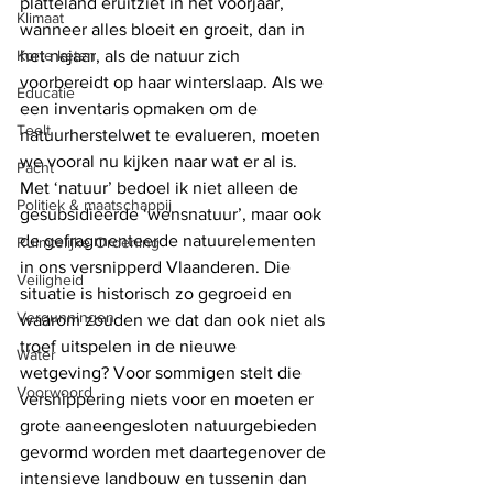
platteland eruitziet in het voorjaar, 
Klimaat
wanneer alles bloeit en groeit, dan in 
Korte keten
het najaar, als de natuur zich 
voorbereidt op haar winterslaap. Als we 
Educatie
een inventaris opmaken om de 
Teelt
natuurherstelwet te evalueren, moeten 
we vooral nu kijken naar wat er al is. 
Pacht
Met ‘natuur’ bedoel ik niet alleen de 
Politiek & maatschappij
gesubsidieerde ‘wensnatuur’, maar ook 
de gefragmenteerde natuurelementen 
Ruimtelijke Ordening
in ons versnipperd Vlaanderen. Die 
Veiligheid
situatie is historisch zo gegroeid en 
Vergunningen
waarom zouden we dat dan ook niet als 
troef uitspelen in de nieuwe 
Water
wetgeving? Voor sommigen stelt die 
Voorwoord
versnippering niets voor en moeten er 
grote aaneengesloten natuurgebieden 
gevormd worden met daartegenover de 
intensieve landbouw en tussenin dan 